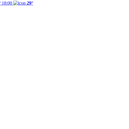
°
18:00
29°