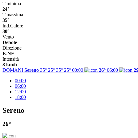
T.minima
24°
T.massima
35°
Ind.Calore
30°
Vento
Debole
Direzione
E-NE
Intensità
8 km/h
DOMANI
Sereno
35° 25°
35°
25°
00:00
26°
06:00
2
00:00
06:00
12:00
18:00
Sereno
26°