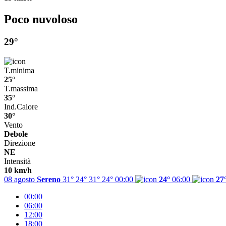
Poco nuvoloso
29°
T.minima
25°
T.massima
35°
Ind.Calore
30°
Vento
Debole
Direzione
NE
Intensità
10 km/h
08 agosto
Sereno
31° 24°
31°
24°
00:00
24°
06:00
27
00:00
06:00
12:00
18:00