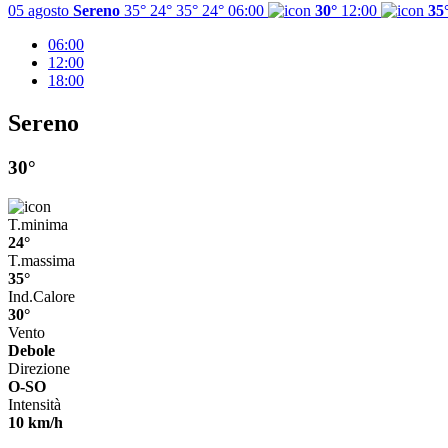
05 agosto
Sereno
35° 24°
35°
24°
06:00
30°
12:00
35
06:00
12:00
18:00
Sereno
30°
T.minima
24°
T.massima
35°
Ind.Calore
30°
Vento
Debole
Direzione
O-SO
Intensità
10 km/h