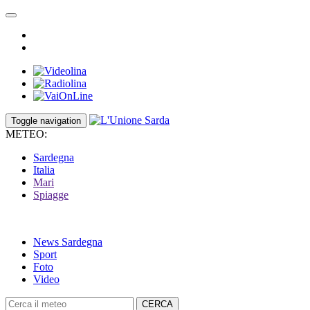
Toggle navigation
METEO:
Sardegna
Italia
Mari
Spiagge
News Sardegna
Sport
Foto
Video