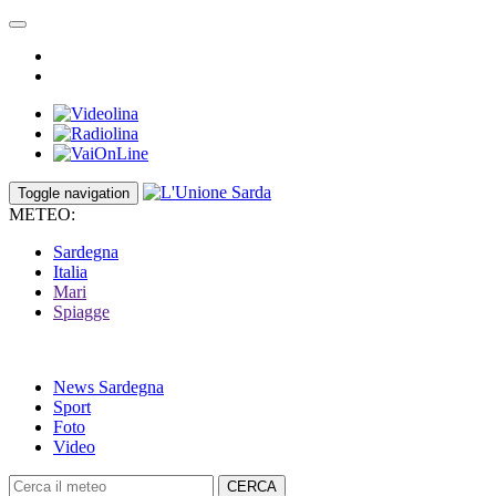
Toggle navigation
METEO:
Sardegna
Italia
Mari
Spiagge
News Sardegna
Sport
Foto
Video