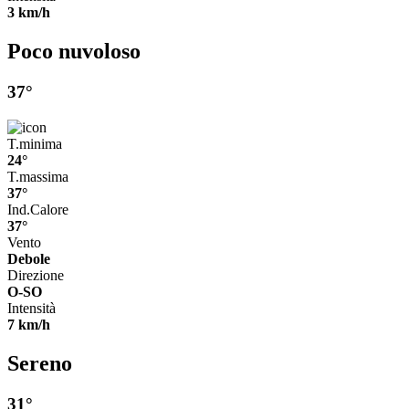
3 km/h
Poco nuvoloso
37°
T.minima
24°
T.massima
37°
Ind.Calore
37°
Vento
Debole
Direzione
O-SO
Intensità
7 km/h
Sereno
31°