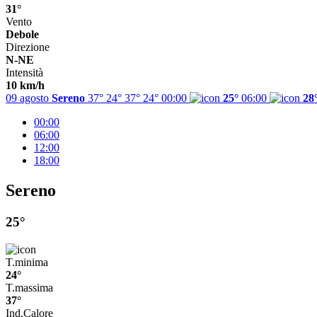
31°
Vento
Debole
Direzione
N-NE
Intensità
10 km/h
09 agosto
Sereno
37° 24°
37°
24°
00:00
25°
06:00
28
00:00
06:00
12:00
18:00
Sereno
25°
T.minima
24°
T.massima
37°
Ind.Calore