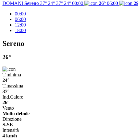
DOMANI
Sereno
37° 24°
37°
24°
00:00
26°
06:00
2
00:00
06:00
12:00
18:00
Sereno
26°
T.minima
24°
T.massima
37°
Ind.Calore
26°
Vento
Molto debole
Direzione
S-SE
Intensità
4 km/h