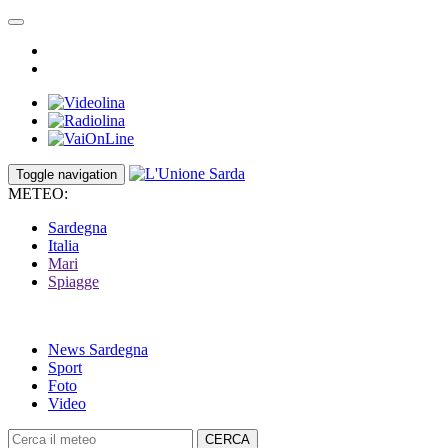
Toggle navigation
METEO:
Sardegna
Italia
Mari
Spiagge
News Sardegna
Sport
Foto
Video