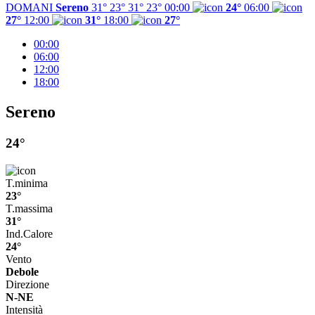
DOMANI
Sereno
31° 23°
31°
23°
00:00
24°
06:00
27°
12:00
31°
18:00
27°
00:00
06:00
12:00
18:00
Sereno
24°
T.minima
23°
T.massima
31°
Ind.Calore
24°
Vento
Debole
Direzione
N-NE
Intensità