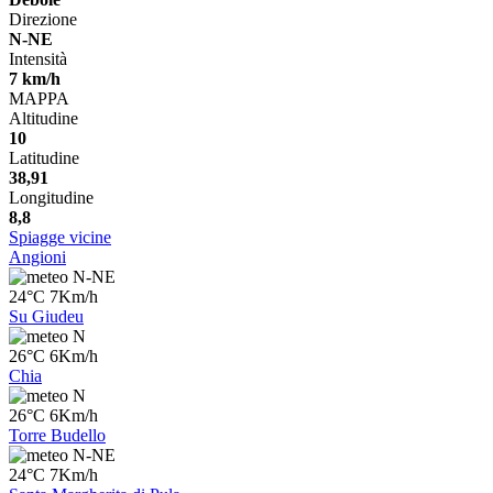
Direzione
N-NE
Intensità
7 km/h
MAPPA
Altitudine
10
Latitudine
38,91
Longitudine
8,8
Spiagge vicine
Angioni
N-NE
24°C 7Km/h
Su Giudeu
N
26°C 6Km/h
Chia
N
26°C 6Km/h
Torre Budello
N-NE
24°C 7Km/h