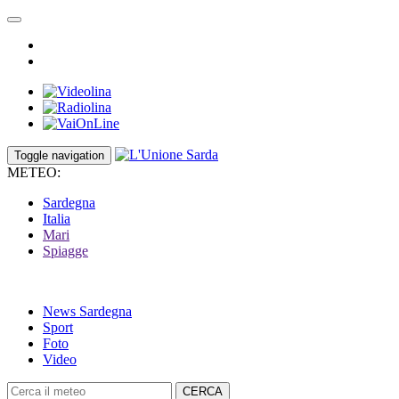
Toggle navigation
METEO:
Sardegna
Italia
Mari
Spiagge
News Sardegna
Sport
Foto
Video