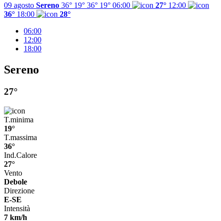
09 agosto
Sereno
36° 19°
36°
19°
06:00
27°
12:00
36°
18:00
28°
06:00
12:00
18:00
Sereno
27°
T.minima
19°
T.massima
36°
Ind.Calore
27°
Vento
Debole
Direzione
E-SE
Intensità
7 km/h