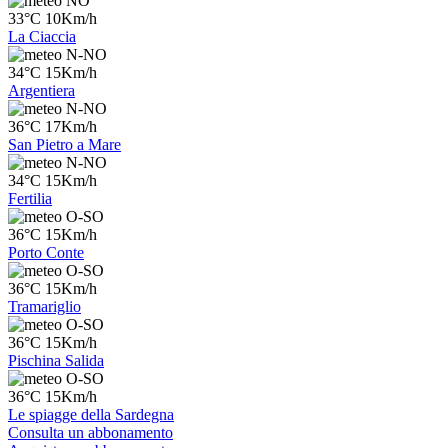
NO
33°C 10Km/h
La Ciaccia
N-NO
34°C 15Km/h
Argentiera
N-NO
36°C 17Km/h
San Pietro a Mare
N-NO
34°C 15Km/h
Fertilia
O-SO
36°C 15Km/h
Porto Conte
O-SO
36°C 15Km/h
Tramariglio
O-SO
36°C 15Km/h
Pischina Salida
O-SO
36°C 15Km/h
Le spiagge della Sardegna
Consulta un abbonamento