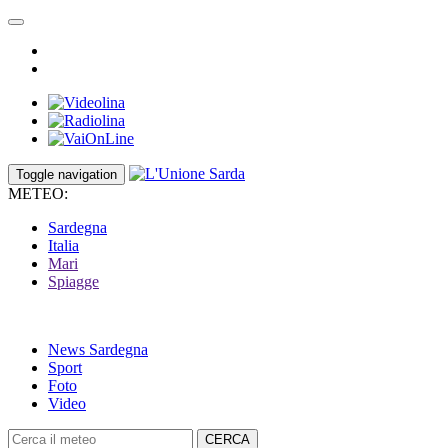
Toggle navigation
METEO:
Sardegna
Italia
Mari
Spiagge
News Sardegna
Sport
Foto
Video