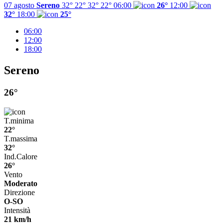
07 agosto
Sereno
32° 22°
32°
22°
06:00
26°
12:00
32°
18:00
25°
06:00
12:00
18:00
Sereno
26°
T.minima
22°
T.massima
32°
Ind.Calore
26°
Vento
Moderato
Direzione
O-SO
Intensità
21 km/h