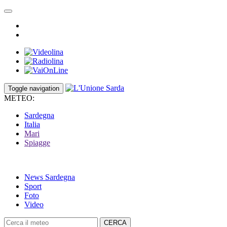
Toggle navigation
METEO:
Sardegna
Italia
Mari
Spiagge
News Sardegna
Sport
Foto
Video