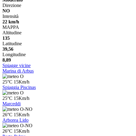
Direzione
NO
Intensità
22 km/h
MAPPA
Altitudine
135
Latitudine
39,56
Longitudine
8,89
Spiagge vicine
Marina di Arbus
O
25°C 15Km/h
Spiaggia Piscinas
O
25°C 15Km/h
Marceddi
O-NO
26°C 15Km/h
Arborea Lido
O-NO
26°C 15Km/h