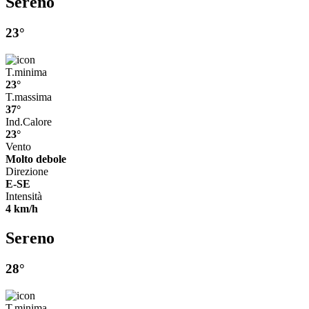
Sereno
23°
T.minima
23°
T.massima
37°
Ind.Calore
23°
Vento
Molto debole
Direzione
E-SE
Intensità
4 km/h
Sereno
28°
T.minima