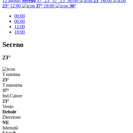
12 agosto
Sereno
37° 23°
37°
23°
00:00
23°
06:00
23°
12:00
37°
18:00
30°
00:00
06:00
12:00
18:00
Sereno
23°
T.minima
23°
T.massima
37°
Ind.Calore
23°
Vento
Debole
Direzione
NE
Intensità