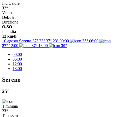
Ind.Calore
32°
Vento
Debole
Direzione
O-SO
Intensità
12 km/h
10 agosto
Sereno
37° 23°
37°
23°
00:00
25°
06:00
27°
12:00
37°
18:00
30°
00:00
06:00
12:00
18:00
Sereno
25°
T.minima
23°
T.massima