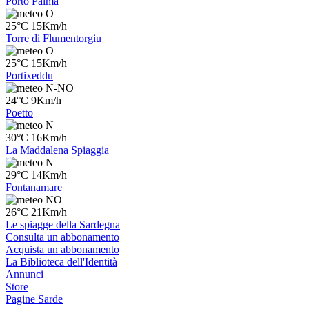
Porto Palma
O
25°C 15Km/h
Torre di Flumentorgiu
O
25°C 15Km/h
Portixeddu
N-NO
24°C 9Km/h
Poetto
N
30°C 16Km/h
La Maddalena Spiaggia
N
29°C 14Km/h
Fontanamare
NO
26°C 21Km/h
Le spiagge della Sardegna
Consulta un abbonamento
Acquista un abbonamento
La Biblioteca dell'Identità
Annunci
Store
Pagine Sarde