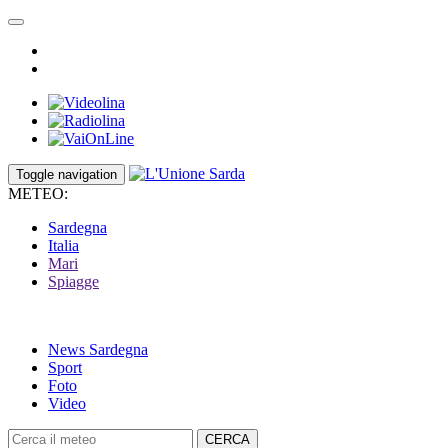
Toggle navigation
METEO:
Sardegna
Italia
Mari
Spiagge
News Sardegna
Sport
Foto
Video