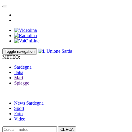
Toggle navigation
METEO:
Sardegna
Italia
Mari
Spiagge
News Sardegna
Sport
Foto
Video