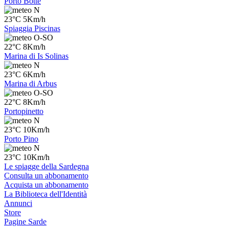
Porto Botte
N
23°C 5Km/h
Spiaggia Piscinas
O-SO
22°C 8Km/h
Marina di Is Solinas
N
23°C 6Km/h
Marina di Arbus
O-SO
22°C 8Km/h
Portopinetto
N
23°C 10Km/h
Porto Pino
N
23°C 10Km/h
Le spiagge della Sardegna
Consulta un abbonamento
Acquista un abbonamento
La Biblioteca dell'Identità
Annunci
Store
Pagine Sarde