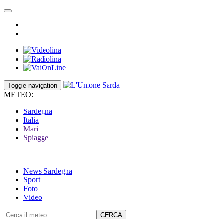
Toggle navigation
METEO:
Sardegna
Italia
Mari
Spiagge
News Sardegna
Sport
Foto
Video